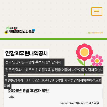
T
o
g
g
l
e
n
a
v
연합회후원내역공시
i
g
전국 연합회를 후원해 주셔서 감사합니다.
a
t
전문 인력과 노하우로 선교원교육 발전을 이끌어 나가도록 노력하겠습니
i
다.
o
후원통장계좌 131-022-364178[신협] 사단법인세계어린이선교회
n
총회
2026년 8월 후원자 명단
세빛
2026-08-06 16:13:41
익명