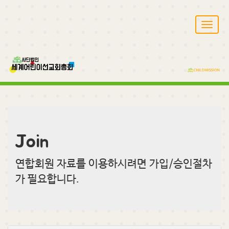
T
o
g
g
l
e
n
a
v
i
g
Join
a
t
i
연합회원 자료를 이용하시려면 가입/승인절차
o
가 필요합니다.
n