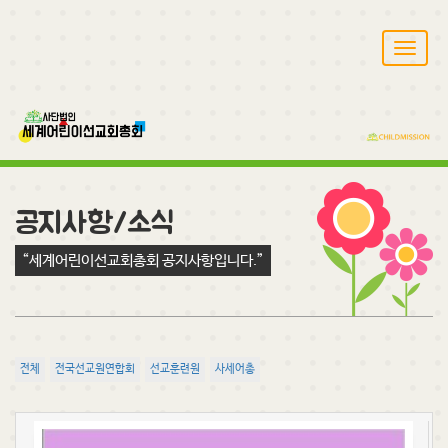
T
o
g
g
l
e
n
a
v
공지사항/소식
i
g
“세계어린이선교회총회 공지사항입니다.”
a
t
i
o
n
전체
전국선교원연합회
선교훈련원
사세어총